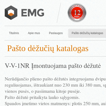
Titulinis
Apie mus
Paslaugos
Pašto dėžučių katalogas
Pašto dėžučių katalogas
V-V-1NR Įmontuojama pašto dėžutė
Nerūdijančio plieno pašto dėžutės integruojama dvipu
reguliuojamas, ištraukiant nuo 230 mm iki 380 mm, s
vienos pusės, o pasiimama kitoje pusėje.
Pašto dėžutė pritaikyta lauko sąlygomis.
Spaudos įmetimo vietos matmenys: plotis 250 mm, au