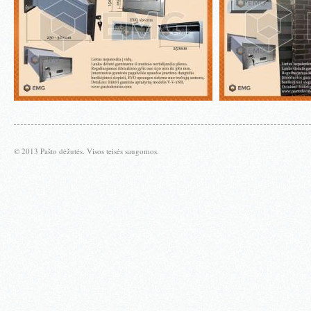
© 2013 Pašto dėžutės. Visos teisės saugomos.