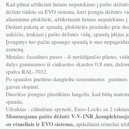
Kad pilnai užtikrinti lietaus nepatekimo į pašto dėžut
dėžute rinktis su EVO sistema, kuri įrengta dėžutės vi
aliuminine plokštele, užtikrinanti lietaus nepatekimo į
Dedant paketą ar spaudą, plokštelės prisitaiko prie 
aukščio, lenkiasi į pašto dėžutės vidų, spaudą įdėjus j
Įrenginys tuo pačiu apsaugo spaudą ir nuo nepageida
asmenų.
Metalas: fasadinės pusės - iš nerūdijančio plieno, vi
dalys gaminamos iš cinkuotos skardos 0,8 mm, dažom
spalva RAL-7032.
Po spaudos įmetimo dangteliu sumontuotos guminės 
garsui slopinti.
Durelėse įrengtas plastikinis langelis, kad būtų matom
spauda.
Užraktas - cilindrinė spynelė, Euro-Locks su 2 raktais
Montuojama pašto dėžutė V-V-1NR ,komplektuoja
su rėmeliais ir EVO sistema,
apdailiniai rėmeliai už