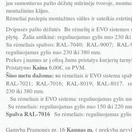
jau sumontavus pašto dėžutę mūrinėje tvoroje, montu
montažinius klijus.
Rėmeliai paslepia montažines siūles ir suteikia estetin
Dvipusės pašto dėžutės Be rėmelių ir EVO sistemos 
plytų.
Žalia antikinė: reguliuojamas gylis nuo 230 ik
Su rėmeliais spalvos: RAL-7040;
RAL-9007;
RAL-9
reguliuojamas gylis nuo 230 iki 380 mm.
Prekes į namus ar į ofisą Jums pristatys kurjerių tar
Kaina
Pristatymo
6,00€. su PVM.
Šiuo metu dažoma: s
u rėmeliais ir EVO sistema spa
RAL-7021;
RAL-7016;
RAL-8019;
RAL-8017.
re
230 iki 380 mm.
Su rėmeliais ir EVO sistema: reguliuojamas gylis 
Su rėmeliais: reguliuojamas gylis nuo 150 iki 220 
Spalva RAL-7016
Su rėmeliais: reguliuojamas gyl
Kaunas m.
Gamyba Pramonės pr. 16
( prekyba nev